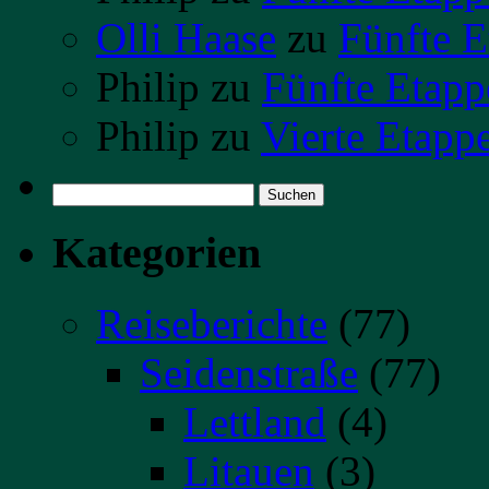
Olli Haase
zu
Fünfte E
Philip
zu
Fünfte Etapp
Philip
zu
Vierte Etapp
Suchen
nach:
Kategorien
Reiseberichte
(77)
Seidenstraße
(77)
Lettland
(4)
Litauen
(3)