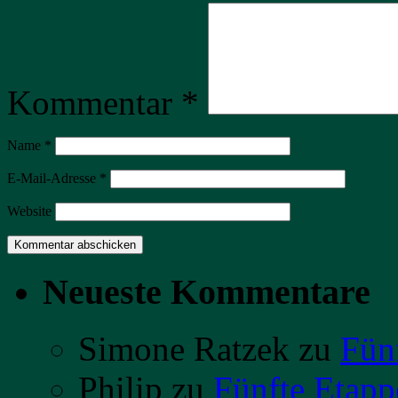
Kommentar
*
Name
*
E-Mail-Adresse
*
Website
Neueste Kommentare
Simone Ratzek
zu
Fün
Philip
zu
Fünfte Etapp