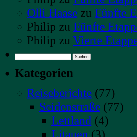
Olli Haase
zu
Fünfte E
Philip
zu
Fünfte Etapp
Philip
zu
Vierte Etapp
Suchen
nach:
Kategorien
Reiseberichte
(77)
Seidenstraße
(77)
Lettland
(4)
Litauen
(3)