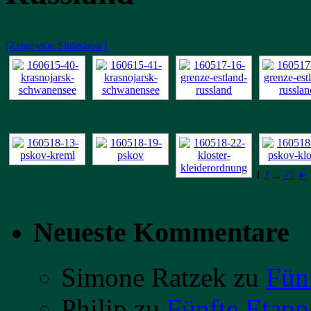
[Zeige eine Slideshow]
1
2
...
25
►
Neueste Kommentare
Simone Ratzek
zu
Fün
Philip
zu
Fünfte Etapp