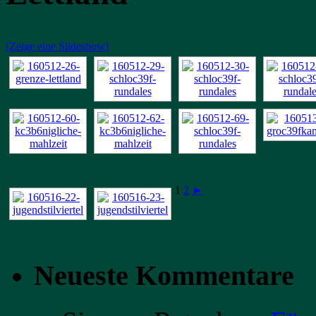
[Zeige eine Slideshow]
1
2
►
Neueste Kommentare