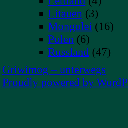
Lettland
(4)
Litauen
(3)
Mongolei
(16)
Polen
(6)
Russland
(47)
Griwimog – unterwegs
Proudly powered by WordPr