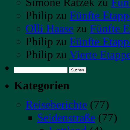
Simone Ratzek
zu
Fün
Philip
zu
Fünfte Etapp
Olli Haase
zu
Fünfte E
Philip
zu
Fünfte Etapp
Philip
zu
Vierte Etapp
Suchen
nach:
Kategorien
Reiseberichte
(77)
Seidenstraße
(77)