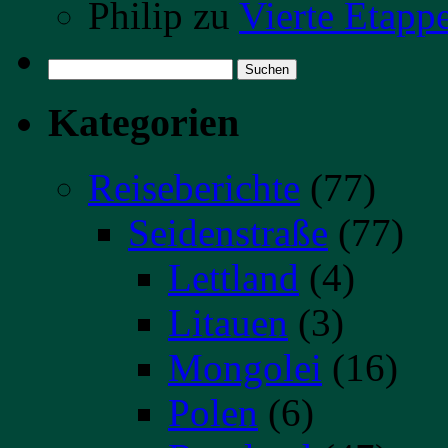
Philip
zu
Vierte Etapp
Suchen
nach:
Kategorien
Reiseberichte
(77)
Seidenstraße
(77)
Lettland
(4)
Litauen
(3)
Mongolei
(16)
Polen
(6)