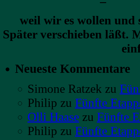
weil wir es wollen und 
Später verschieben läßt
ein
Neueste Kommentare
Simone Ratzek
zu
Fün
Philip
zu
Fünfte Etapp
Olli Haase
zu
Fünfte E
Philip
zu
Fünfte Etapp