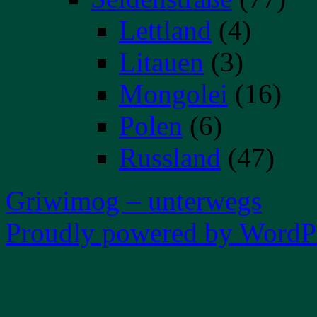
Lettland
(4)
Litauen
(3)
Mongolei
(16)
Polen
(6)
Russland
(47)
Griwimog – unterwegs
Proudly powered by WordPr