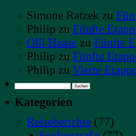
Simone Ratzek
zu
Fün
Philip
zu
Fünfte Etapp
Olli Haase
zu
Fünfte E
Philip
zu
Fünfte Etapp
Philip
zu
Vierte Etapp
Suchen
nach:
Kategorien
Reiseberichte
(77)
Seidenstraße
(77)