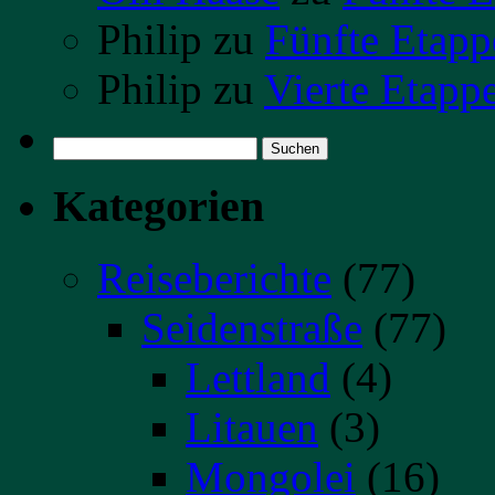
Philip
zu
Fünfte Etapp
Philip
zu
Vierte Etapp
Suchen
nach:
Kategorien
Reiseberichte
(77)
Seidenstraße
(77)
Lettland
(4)
Litauen
(3)
Mongolei
(16)