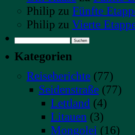
Philip
zu
Fünfte Etapp
Philip
zu
Vierte Etapp
Suchen
nach:
Kategorien
Reiseberichte
(77)
Seidenstraße
(77)
Lettland
(4)
Litauen
(3)
Mongolei
(16)