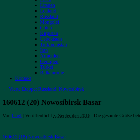
Litauen
Lettland
Russland
Mongolei
China
Kirgistan
Usbekistan
Turkmenistan
Iran
Armenien
Georgien
Türkei
Balkanroute
Kontakt
←
Vierte Etappe: Russland: Nowosibirsk
160612 (20) Nowosibirsk Basar
Von
Chef
|
Veröffentlicht
3. September 2016
|
Die gesamte Größe bet
160612 (18) Nowosibirsk Basar