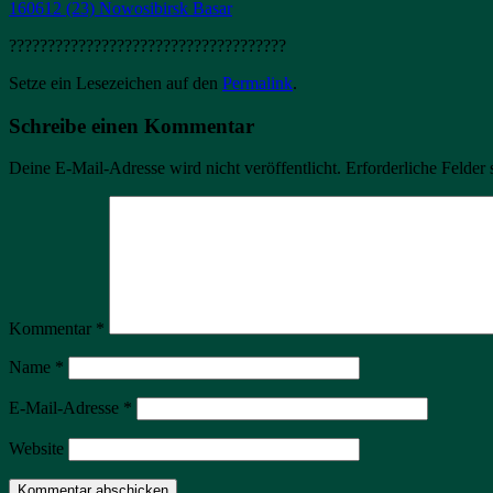
160612 (23) Nowosibirsk Basar
????????????????????????????????????
Setze ein Lesezeichen auf den
Permalink
.
Schreibe einen Kommentar
Deine E-Mail-Adresse wird nicht veröffentlicht.
Erforderliche Felder 
Kommentar
*
Name
*
E-Mail-Adresse
*
Website