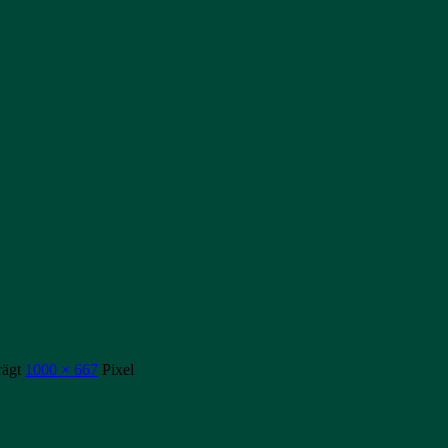
rägt
1000 × 667
Pixel