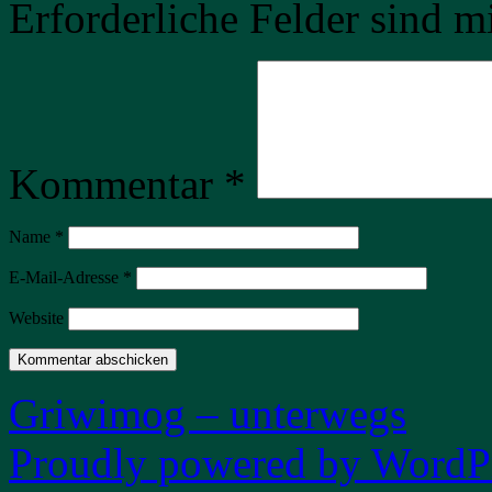
Erforderliche Felder sind m
Kommentar
*
Name
*
E-Mail-Adresse
*
Website
Griwimog – unterwegs
Proudly powered by WordPr