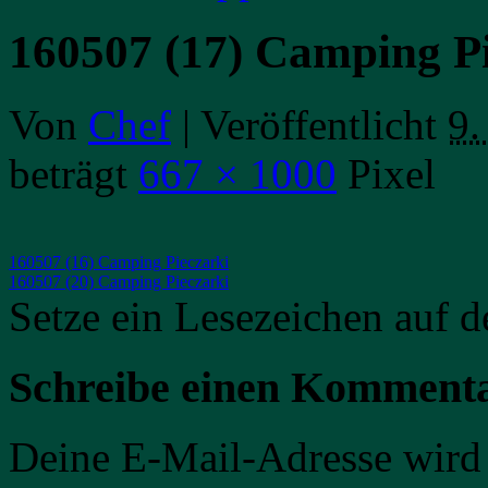
160507 (17) Camping Pi
Von
Chef
|
Veröffentlicht
9.
beträgt
667 × 1000
Pixel
160507 (16) Camping Pieczarki
160507 (20) Camping Pieczarki
Setze ein Lesezeichen auf 
Schreibe einen Komment
Deine E-Mail-Adresse wird n