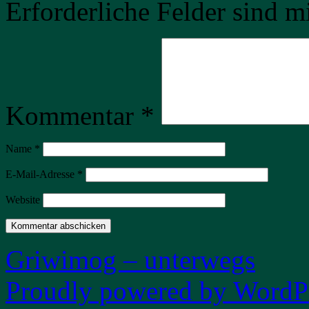
Erforderliche Felder sind m
Kommentar
*
Name
*
E-Mail-Adresse
*
Website
Griwimog – unterwegs
Proudly powered by WordPr