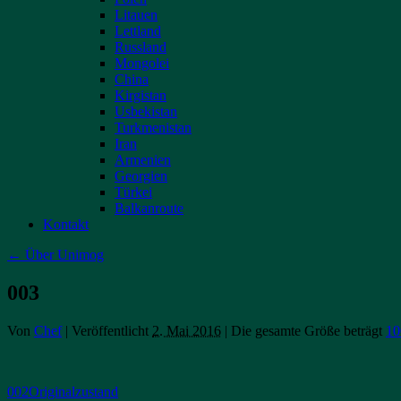
Litauen
Lettland
Russland
Mongolei
China
Kirgistan
Usbekistan
Turkmenistan
Iran
Armenien
Georgien
Türkei
Balkanroute
Kontakt
←
Über Unimog
003
Von
Chef
|
Veröffentlicht
2. Mai 2016
|
Die gesamte Größe beträgt
10
002Originalzustand