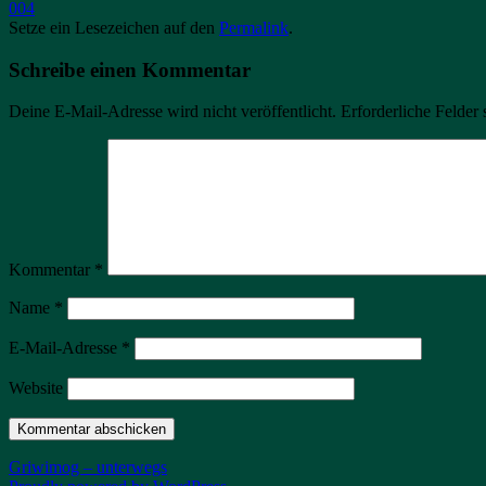
004
Setze ein Lesezeichen auf den
Permalink
.
Schreibe einen Kommentar
Deine E-Mail-Adresse wird nicht veröffentlicht.
Erforderliche Felder 
Kommentar
*
Name
*
E-Mail-Adresse
*
Website
Griwimog – unterwegs