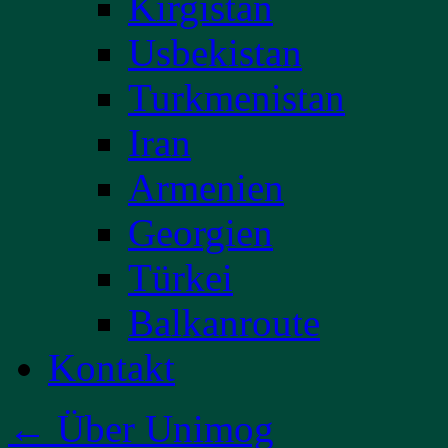
Kirgistan
Usbekistan
Turkmenistan
Iran
Armenien
Georgien
Türkei
Balkanroute
Kontakt
←
Über Unimog