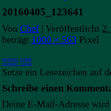
20160405_123641
Von
Chef
|
Veröffentlicht
2.
beträgt
1000 × 563
Pixel
20160405_123609
20160405_123649
Setze ein Lesezeichen auf 
Schreibe einen Komment
Deine E-Mail-Adresse wird n