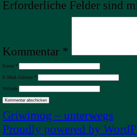
Erforderliche Felder sind m
Kommentar
*
Name
*
E-Mail-Adresse
*
Website
Griwimog – unterwegs
Proudly powered by WordPr