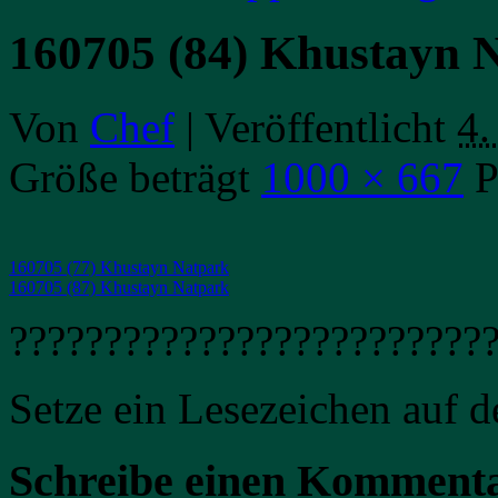
160705 (84) Khustayn 
Von
Chef
|
Veröffentlicht
4.
Größe beträgt
1000 × 667
P
160705 (77) Khustayn Natpark
160705 (87) Khustayn Natpark
?????????????????????????
Setze ein Lesezeichen auf 
Schreibe einen Komment