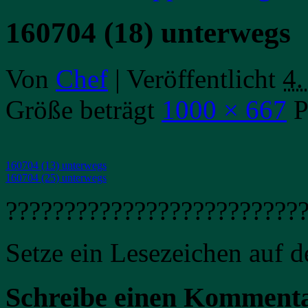
160704 (18) unterwegs
Von
Chef
|
Veröffentlicht
4.
Größe beträgt
1000 × 667
P
160704 (13) unterwegs
160704 (25) unterwegs
?????????????????????????
Setze ein Lesezeichen auf 
Schreibe einen Komment