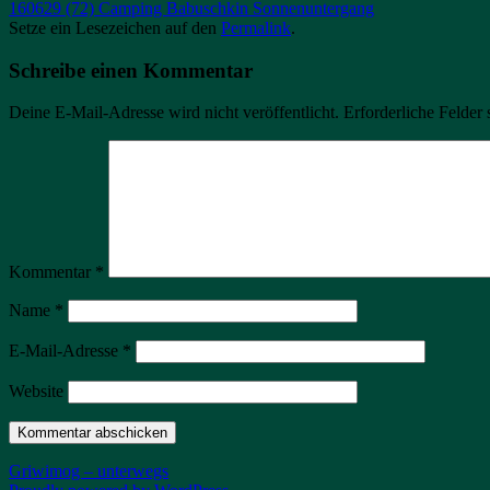
160629 (72) Camping Babuschkin Sonnenuntergang
Setze ein Lesezeichen auf den
Permalink
.
Schreibe einen Kommentar
Deine E-Mail-Adresse wird nicht veröffentlicht.
Erforderliche Felder 
Kommentar
*
Name
*
E-Mail-Adresse
*
Website
Griwimog – unterwegs