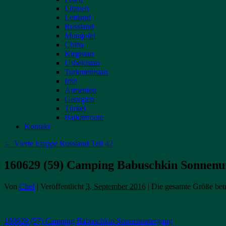
Litauen
Lettland
Russland
Mongolei
China
Kirgistan
Usbekistan
Turkmenistan
Iran
Armenien
Georgien
Türkei
Balkanroute
Kontakt
←
Vierte Etappe Russland Teil 42
160629 (59) Camping Babuschkin Sonnenu
Von
Chef
|
Veröffentlicht
3. September 2016
|
Die gesamte Größe bet
160629 (57) Camping Babuschkin Sonnenuntergang