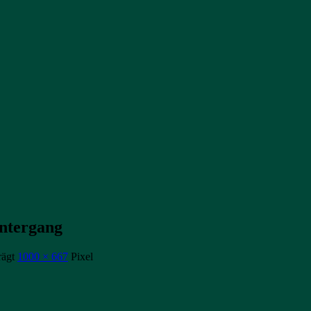
ntergang
rägt
1000 × 667
Pixel