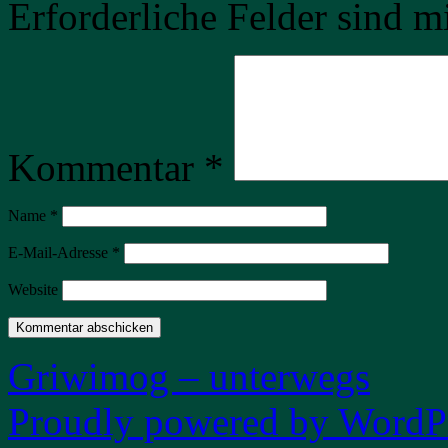
Erforderliche Felder sind m
Kommentar
*
Name
*
E-Mail-Adresse
*
Website
Griwimog – unterwegs
Proudly powered by WordPr