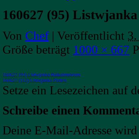
160627 (95) Listwjank
Von
Chef
|
Veröffentlicht
3.
Größe beträgt
1000 × 667
P
160627 (93) Listwjanka Baikalmuseum
160627 (112) Listwjanka Platten
Setze ein Lesezeichen auf 
Schreibe einen Komment
Deine E-Mail-Adresse wird n