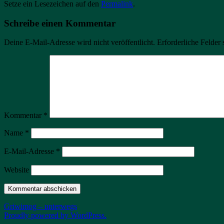
Setze ein Lesezeichen auf den
Permalink
.
Schreibe einen Kommentar
Deine E-Mail-Adresse wird nicht veröffentlicht.
Erforderliche Felder 
Kommentar
*
Name
*
E-Mail-Adresse
*
Website
Griwimog – unterwegs
Proudly powered by WordPress.