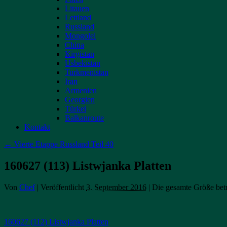
Litauen
Lettland
Russland
Mongolei
China
Kirgistan
Usbekistan
Turkmenistan
Iran
Armenien
Georgien
Türkei
Balkanroute
Kontakt
←
Vierte Etappe Russland Teil 40
160627 (113) Listwjanka Platten
Von
Chef
|
Veröffentlicht
3. September 2016
|
Die gesamte Größe bet
160627 (112) Listwjanka Platten