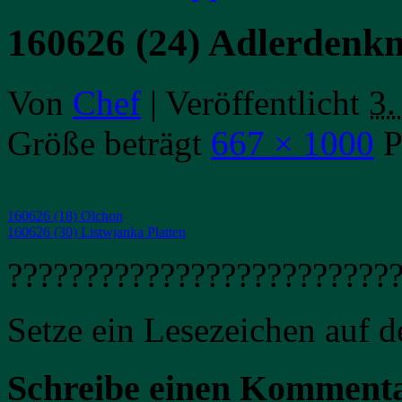
160626 (24) Adlerdenk
Von
Chef
|
Veröffentlicht
3.
Größe beträgt
667 × 1000
P
160626 (18) Olchon
160626 (30) Listwjanka Platten
?????????????????????????
Setze ein Lesezeichen auf 
Schreibe einen Komment