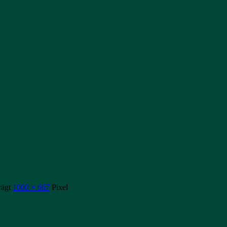
rägt
1000 × 667
Pixel