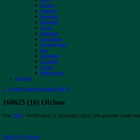
Litauen
Lettland
Russland
Mongolei
China
Kirgistan
Usbekistan
Turkmenistan
Iran
Armenien
Georgien
Türkei
Balkanroute
Kontakt
←
Vierte Etappe Russland Teil 38
160625 (16) Olchon
Von
Chef
|
Veröffentlicht
3. September 2016
|
Die gesamte Größe bet
160625 (9) Olchon