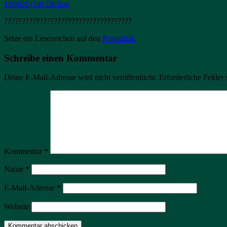
160626 (14) Olchon
????????????????????????????????????
Setze ein Lesezeichen auf den
Permalink
.
Schreibe einen Kommentar
Deine E-Mail-Adresse wird nicht veröffentlicht.
Erforderliche Felder 
Kommentar
*
Name
*
E-Mail-Adresse
*
Website