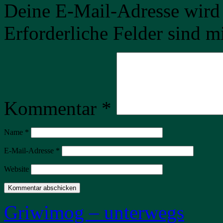
Deine E-Mail-Adresse wird n
Erforderliche Felder sind m
Kommentar
*
Name
*
E-Mail-Adresse
*
Website
Griwimog – unterwegs