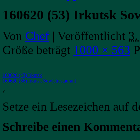
160620 (53) Irkutsk So
Von
Chef
|
Veröffentlicht
3.
Größe beträgt
1000 × 563
P
160620 (43) Irkutsk
160620 (56) Irkutsk Sowjetrestaurant
?
Setze ein Lesezeichen auf 
Schreibe einen Komment