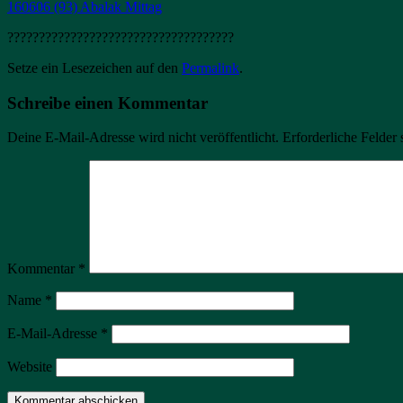
160606 (93) Abalak Mittag
????????????????????????????????????
Setze ein Lesezeichen auf den
Permalink
.
Schreibe einen Kommentar
Deine E-Mail-Adresse wird nicht veröffentlicht.
Erforderliche Felder 
Kommentar
*
Name
*
E-Mail-Adresse
*
Website