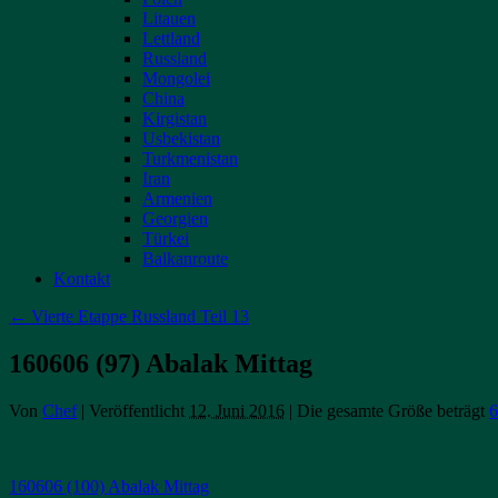
Litauen
Lettland
Russland
Mongolei
China
Kirgistan
Usbekistan
Turkmenistan
Iran
Armenien
Georgien
Türkei
Balkanroute
Kontakt
←
Vierte Etappe Russland Teil 13
160606 (97) Abalak Mittag
Von
Chef
|
Veröffentlicht
12. Juni 2016
|
Die gesamte Größe beträgt
6
160606 (100) Abalak Mittag