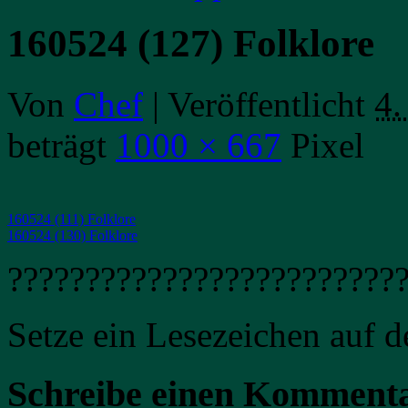
160524 (127) Folklore
Von
Chef
|
Veröffentlicht
4.
beträgt
1000 × 667
Pixel
160524 (111) Folklore
160524 (130) Folklore
?????????????????????????
Setze ein Lesezeichen auf 
Schreibe einen Komment