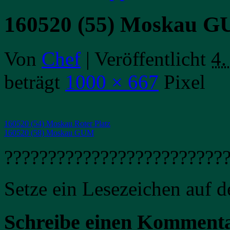
160520 (55) Moskau 
Von
Chef
|
Veröffentlicht
4.
beträgt
1000 × 667
Pixel
160520 (54) Moskau Roter Platz
160520 (58) Moskau GUM
?????????????????????????
Setze ein Lesezeichen auf 
Schreibe einen Komment