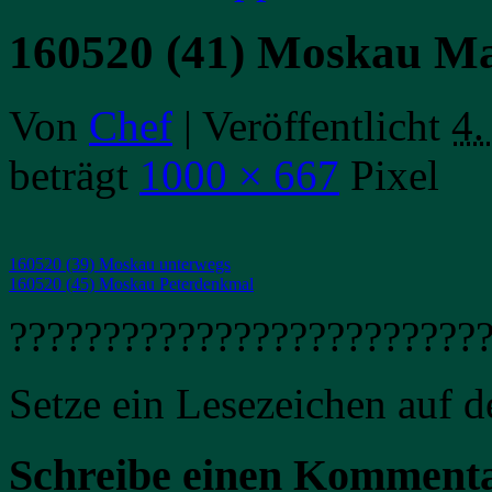
160520 (41) Moskau Ma
Von
Chef
|
Veröffentlicht
4.
beträgt
1000 × 667
Pixel
160520 (39) Moskau unterwegs
160520 (45) Moskau Peterdenkmal
?????????????????????????
Setze ein Lesezeichen auf 
Schreibe einen Komment