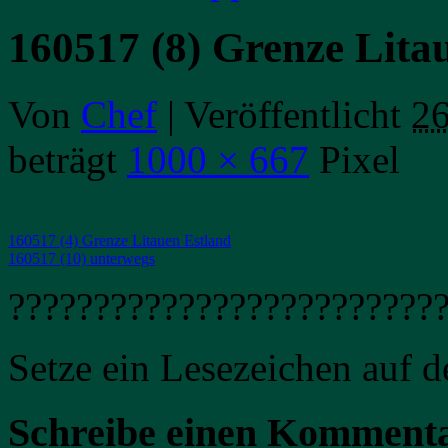
160517 (8) Grenze Lita
Von
Chef
|
Veröffentlicht
26
beträgt
1000 × 667
Pixel
160517 (4) Grenze Litauen Estland
160517 (10) unterwegs
?????????????????????????
Setze ein Lesezeichen auf 
Schreibe einen Komment