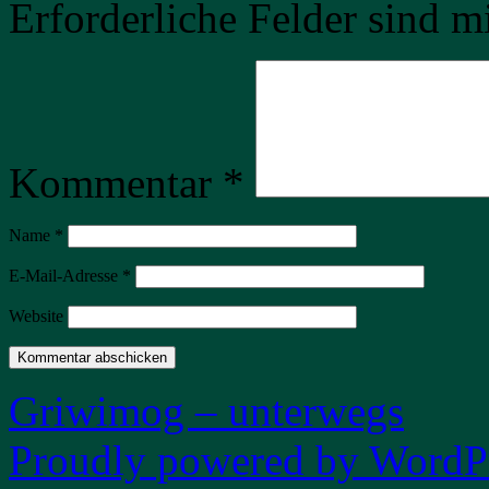
Erforderliche Felder sind m
Kommentar
*
Name
*
E-Mail-Adresse
*
Website
Griwimog – unterwegs
Proudly powered by WordPr