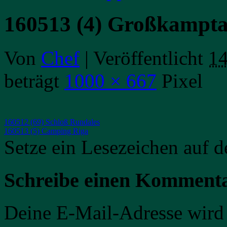
160513 (4) Großkampt
Von
Chef
|
Veröffentlicht
14
beträgt
1000 × 667
Pixel
160512 (69) Schloß Rundales
160513 (5) Camping Riga
Setze ein Lesezeichen auf 
Schreibe einen Komment
Deine E-Mail-Adresse wird n