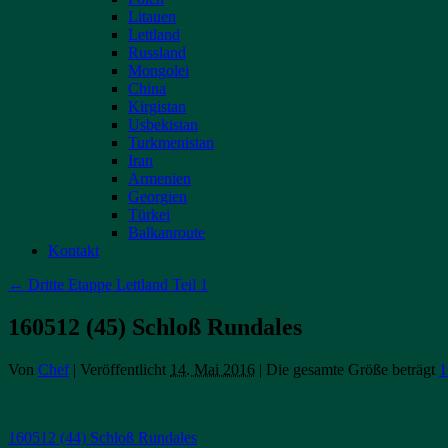
Litauen
Lettland
Russland
Mongolei
China
Kirgistan
Usbekistan
Turkmenistan
Iran
Armenien
Georgien
Türkei
Balkanroute
Kontakt
←
Dritte Etappe Lettland Teil 1
160512 (45) Schloß Rundales
Von
Chef
|
Veröffentlicht
14. Mai 2016
|
Die gesamte Größe beträgt
1
160512 (44) Schloß Rundales