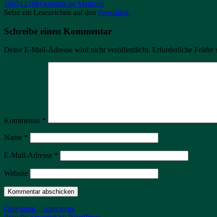
160512 (60) königliche Mahlzeit
Setze ein Lesezeichen auf den
Permalink
.
Schreibe einen Kommentar
Deine E-Mail-Adresse wird nicht veröffentlicht.
Erforderliche Felder 
Kommentar
*
Name
*
E-Mail-Adresse
*
Website
Griwimog – unterwegs