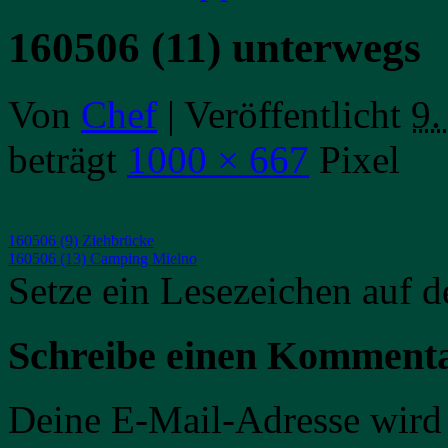
160506 (11) unterwegs
Von
Chef
|
Veröffentlicht
9.
beträgt
1000 × 667
Pixel
160506 (9) Ziehbrücke
160506 (13) Camping Mielno
Setze ein Lesezeichen auf 
Schreibe einen Komment
Deine E-Mail-Adresse wird n