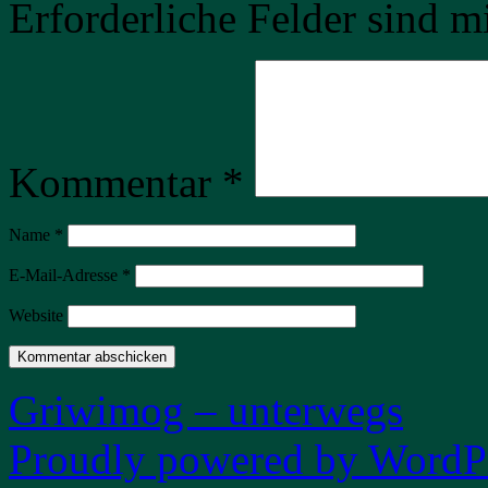
Erforderliche Felder sind m
Kommentar
*
Name
*
E-Mail-Adresse
*
Website
Griwimog – unterwegs
Proudly powered by WordPr