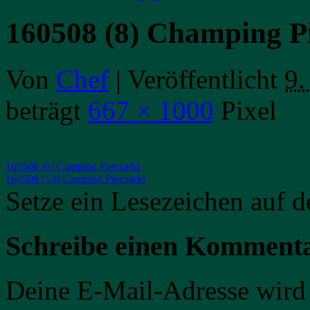
160508 (8) Champing P
Von
Chef
|
Veröffentlicht
9.
beträgt
667 × 1000
Pixel
160508 (6) Camping Pieczarki
160508 (13) Camping Pieczarki
Setze ein Lesezeichen auf 
Schreibe einen Komment
Deine E-Mail-Adresse wird n