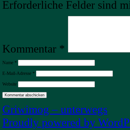
Erforderliche Felder sind m
Kommentar
*
Name
*
E-Mail-Adresse
*
Website
Griwimog – unterwegs
Proudly powered by WordPr